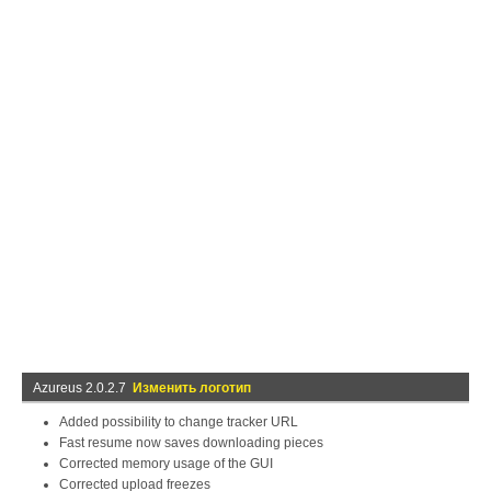
Azureus 2.0.2.7
Изменить логотип
Added possibility to change tracker URL
Fast resume now saves downloading pieces
Corrected memory usage of the GUI
Corrected upload freezes