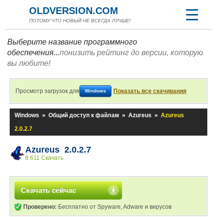
OLDVERSION.COM
ПОТОМУ ЧТО НОВЫЙ НЕ ВСЕГДА ЛУЧШЕ!
Выберите название программного
обеспечения...
понизить рейтинг до версии, которую
вы любите!
Просмотр загрузок для
Показать все скачивания
Windows
Windows
»
Общий доступ к файлам
»
Azureus
»
Azureus
2.0.2.7
Azureus 2.0.2.7
8 611 Скачать
Скачать сейчас
Проверено:
Бесплатно от Spyware, Adware и вирусов